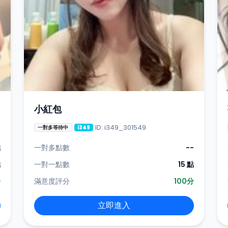
小紅包
ID: i349_301549
一對多等待中
i349
點
一對多點數
--
點
一對一點數
15 點
分
滿意度評分
100分
立即進入