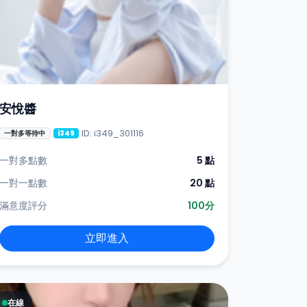
安悅醬
ID: i349_301116
一對多等待中
i349
一對多點數
5 點
一對一點數
20 點
滿意度評分
100分
立即進入
在線