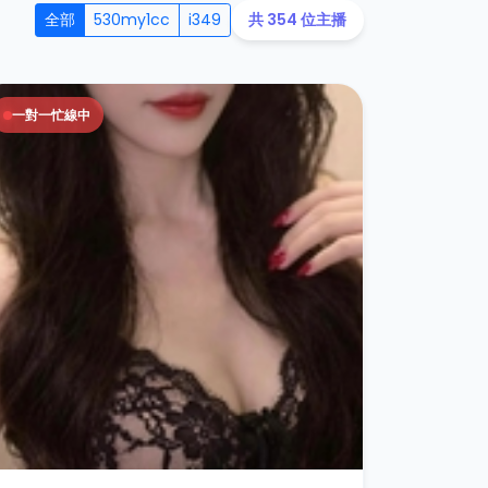
全部
530my1cc
i349
共 354 位主播
一對一忙線中