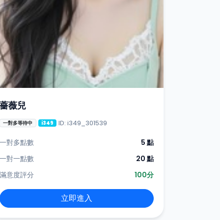
薔薇兒
ID: i349_301539
一對多等待中
i349
一對多點數
5 點
一對一點數
20 點
滿意度評分
100分
立即進入