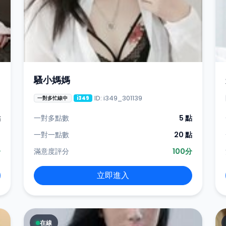
騷小媽媽
ID: i349_301139
一對多忙線中
i349
點
一對多點數
5 點
-
一對一點數
20 點
分
滿意度評分
100分
立即進入
在線