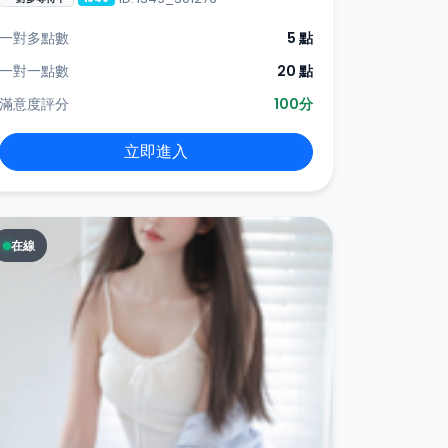
一對多點數
5 點
一對一點數
20 點
滿意度評分
100分
立即進入
在線