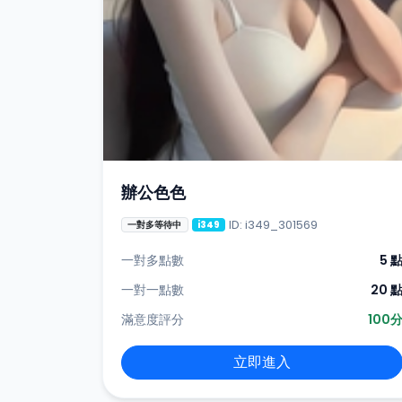
辦公色色
ID: i349_301569
一對多等待中
i349
一對多點數
5 
一對一點數
20 
滿意度評分
100
立即進入