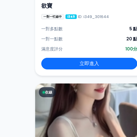
欲寶
ID: i349_301644
一對一忙線中
i349
一對多點數
5 
一對一點數
20 
滿意度評分
100
立即進入
在線