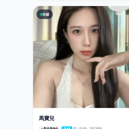
在線
馬寶兒
ID: i349_301389
一對多等待中
i349