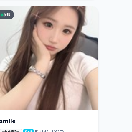
在線
smile
ID: i349_301276
一對多等待中
i349