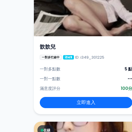
歆歆兒
ID: i349_301225
一對多忙線中
i349
一對多點數
5 
一對一點數
-
滿意度評分
100
立即進入
在線