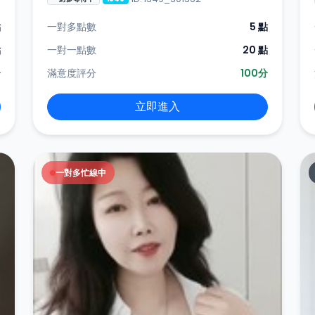
點
一對多點數
5 點
點
一對一點數
20 點
分
滿意度評分
100分
立即進入
一對多忙線中