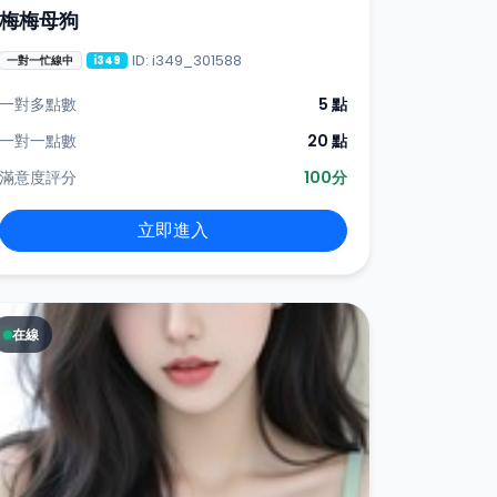
梅梅母狗
ID: i349_301588
一對一忙線中
i349
一對多點數
5 點
一對一點數
20 點
滿意度評分
100分
立即進入
在線