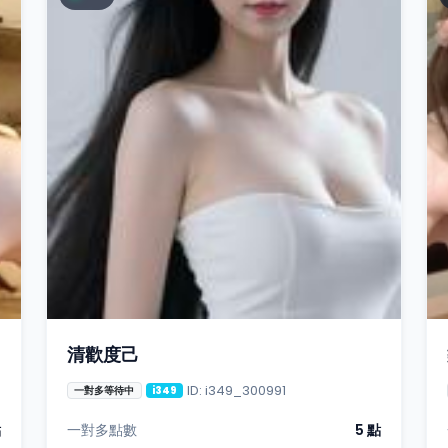
清歡度己
ID: i349_300991
一對多等待中
i349
點
一對多點數
5 點