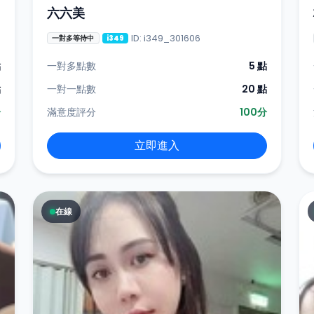
六六美
ID: i349_301606
一對多等待中
i349
點
一對多點數
5 點
點
一對一點數
20 點
分
滿意度評分
100分
立即進入
在線